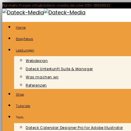
Zum
Für mehr Fragen info@dateck-media.de oder 0151-18538532
Inhalt
springen
Home
Blog/News
Leistungen
Webdesign
Dateck Unterkunft Suite & Manager
Was machen wir
Referenzen
Shop
Tutorials
Tools
Dateck Calendar Designer Pro for Adobe Illustrator