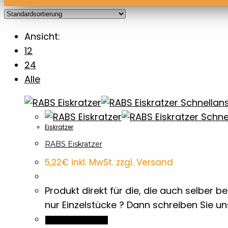
Ansicht:
12
24
Alle
Schnellans
Schnel
Eiskratzer
RABS Eiskratzer
5,22
€
inkl. MwSt. zzgl. Versand
Produkt direkt für die, die auch selber
nur Einzelstücke ? Dann schreiben Sie u
In den Warenkorb